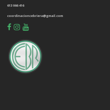
613 066 416
coordinacioncebriera@gmail.com