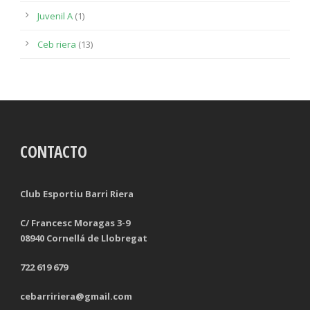
Juvenil A
(1)
Ceb riera
(13)
CONTACTO
Club Esportiu Barri Riera
C/ Francesc Moragas 3-9
08940 Cornellá de Llobregat
722 619 679
cebarririera@gmail.com