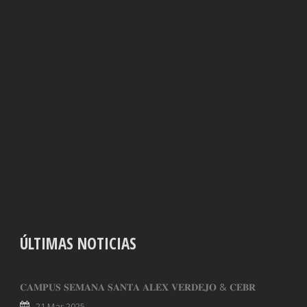
ÚLTIMAS NOTICIAS
𝐂𝐀𝐌𝐏𝐔𝐒 𝐒𝐄𝐌𝐀𝐍𝐀 𝐒𝐀𝐍𝐓𝐀 𝐀𝐋𝐄𝐗 𝐕𝐄𝐑𝐃𝐄𝐉𝐎 & 𝐂𝐄𝐁𝐑
21 Mar 2025