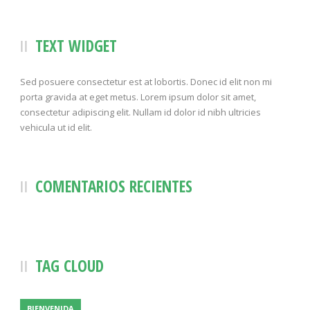
TEXT WIDGET
Sed posuere consectetur est at lobortis. Donec id elit non mi
porta gravida at eget metus. Lorem ipsum dolor sit amet,
consectetur adipiscing elit. Nullam id dolor id nibh ultricies
vehicula ut id elit.
COMENTARIOS RECIENTES
TAG CLOUD
BIENVENIDA