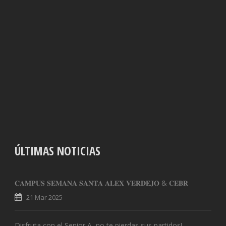
ÚLTIMAS NOTICIAS
𝐂𝐀𝐌𝐏𝐔𝐒 𝐒𝐄𝐌𝐀𝐍𝐀 𝐒𝐀𝐍𝐓𝐀 𝐀𝐋𝐄𝐗 𝐕𝐄𝐑𝐃𝐄𝐉𝐎 & 𝐂𝐄𝐁𝐑
21 Mar 2025
Disfruta con el Senior A, no te pierdas sus partidos!