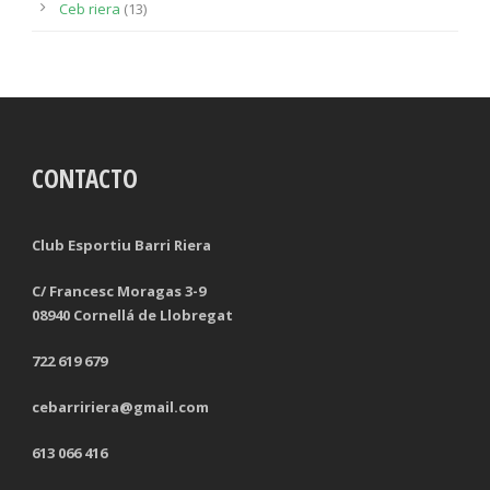
Ceb riera
(13)
CONTACTO
Club Esportiu Barri Riera
C/ Francesc Moragas 3-9
08940 Cornellá de Llobregat
722 619 679
cebarririera@gmail.com
613 066 416