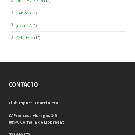
Uncategorized
(18)
Senior A
(1)
Juvenil A
(1)
Ceb riera
(13)
CONTACTO
Club Esportiu Barri Riera
C/ Francesc Moragas 3-9
08940 Cornellá de Llobregat
722 619 679