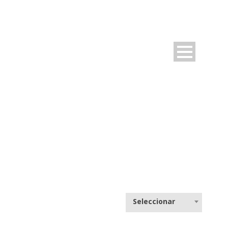
CEB RIERA JUVENIL B
Seleccionar