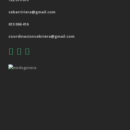
cebarririera@gmail.com
613 066 416
coordinacioncebriera@gmail.com