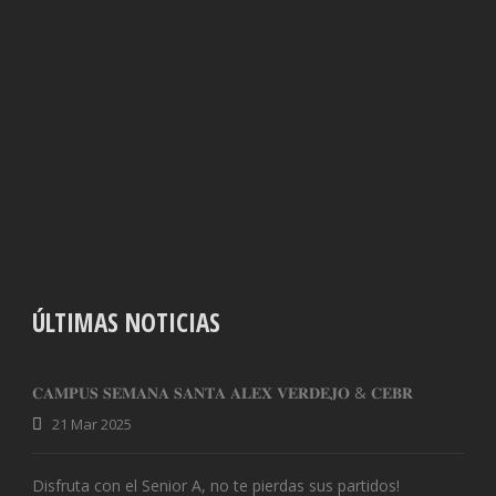
ÚLTIMAS NOTICIAS
𝐂𝐀𝐌𝐏𝐔𝐒 𝐒𝐄𝐌𝐀𝐍𝐀 𝐒𝐀𝐍𝐓𝐀 𝐀𝐋𝐄𝐗 𝐕𝐄𝐑𝐃𝐄𝐉𝐎 & 𝐂𝐄𝐁𝐑
21 Mar 2025
Disfruta con el Senior A, no te pierdas sus partidos!