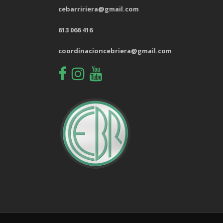
cebarririera@gmail.com
613 066 416
coordinacioncebriera@gmail.com