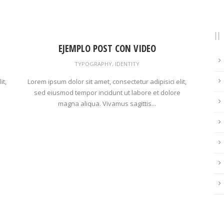
EJEMPLO POST CON VIDEO
TYPOGRAPHY
,
IDENTITY
it,
Lorem ipsum dolor sit amet, consectetur adipisici elit,
e
sed eiusmod tempor incidunt ut labore et dolore
magna aliqua. Vivamus sagittis...