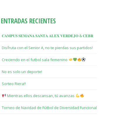
ENTRADAS RECIENTES
𝐂𝐀𝐌𝐏𝐔𝐒 𝐒𝐄𝐌𝐀𝐍𝐀 𝐒𝐀𝐍𝐓𝐀 𝐀𝐋𝐄𝐗 𝐕𝐄𝐑𝐃𝐄𝐉𝐎 & 𝐂𝐄𝐁𝐑
Disfruta con el Senior A, no te pierdas sus partidos!
Creciendo en el futbol sala femenino
No es solo un deporte!
Sorteo Riera!!
Mientras ellos descansan, tú avanzas
Torneo de Navidad de Fútbol de Diversidad Funcional