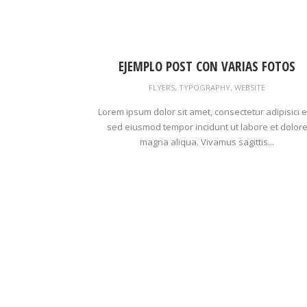
EJEMPLO POST CON VARIAS FOTOS
FLYERS
,
TYPOGRAPHY
,
WEBSITE
Lorem ipsum dolor sit amet, consectetur adipisici el
sed eiusmod tempor incidunt ut labore et dolor
magna aliqua. Vivamus sagittis...