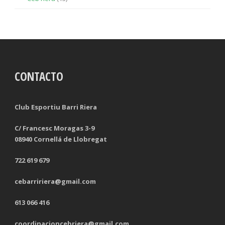
CONTACTO
Club Esportiu Barri Riera
C/ Francesc Moragas 3-9
08940 Cornellá de Llobregat
722 619 679
cebarririera@gmail.com
613 066 416
coordinacioncebriera@gmail.com