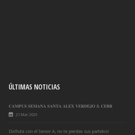
ÚLTIMAS NOTICIAS
𝐂𝐀𝐌𝐏𝐔𝐒 𝐒𝐄𝐌𝐀𝐍𝐀 𝐒𝐀𝐍𝐓𝐀 𝐀𝐋𝐄𝐗 𝐕𝐄𝐑𝐃𝐄𝐉𝐎 & 𝐂𝐄𝐁𝐑
21 Mar 2025
Disfruta con el Senior A, no te pierdas sus partidos!