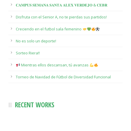
𝐂𝐀𝐌𝐏𝐔𝐒 𝐒𝐄𝐌𝐀𝐍𝐀 𝐒𝐀𝐍𝐓𝐀 𝐀𝐋𝐄𝐗 𝐕𝐄𝐑𝐃𝐄𝐉𝐎 & 𝐂𝐄𝐁𝐑
Disfruta con el Senior A, no te pierdas sus partidos!
Creciendo en el futbol sala femenino
No es solo un deporte!
Sorteo Riera!!
Mientras ellos descansan, tú avanzas
Torneo de Navidad de Fútbol de Diversidad Funcional
RECENT WORKS