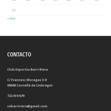
31
« Mar
CONTACTO
Club Esportiu Barri Riera
C/ Francesc Moragas 3-9
08940 Cornellá de Llobregat
722 619 679
cebarririera@gmail.com