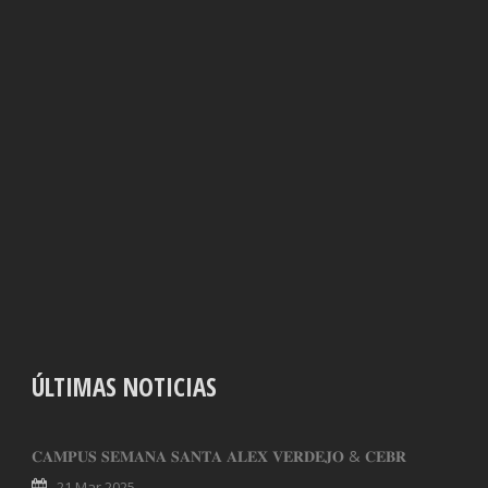
ÚLTIMAS NOTICIAS
𝐂𝐀𝐌𝐏𝐔𝐒 𝐒𝐄𝐌𝐀𝐍𝐀 𝐒𝐀𝐍𝐓𝐀 𝐀𝐋𝐄𝐗 𝐕𝐄𝐑𝐃𝐄𝐉𝐎 & 𝐂𝐄𝐁𝐑
21 Mar 2025