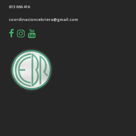
613 066 416
coordinacioncebriera@gmail.com