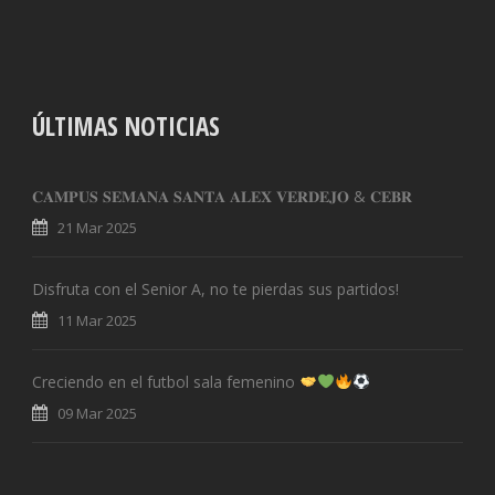
ÚLTIMAS NOTICIAS
𝐂𝐀𝐌𝐏𝐔𝐒 𝐒𝐄𝐌𝐀𝐍𝐀 𝐒𝐀𝐍𝐓𝐀 𝐀𝐋𝐄𝐗 𝐕𝐄𝐑𝐃𝐄𝐉𝐎 & 𝐂𝐄𝐁𝐑
21 Mar 2025
Disfruta con el Senior A, no te pierdas sus partidos!
11 Mar 2025
Creciendo en el futbol sala femenino
09 Mar 2025