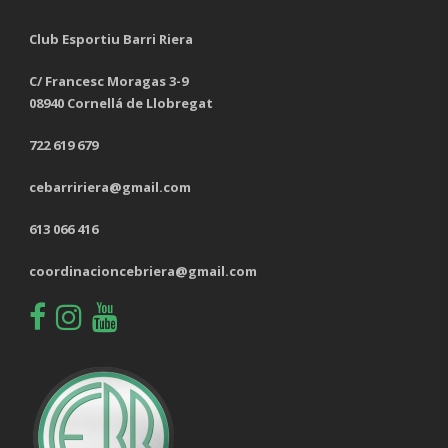
Club Esportiu Barri Riera
C/ Francesc Moragas 3-9
08940 Cornellá de Llobregat
722 619 679
cebarririera@gmail.com
613 066 416
coordinacioncebriera@gmail.com