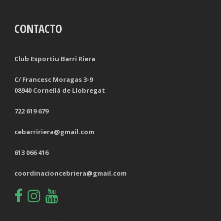
CONTACTO
Club Esportiu Barri Riera
C/ Francesc Moragas 3-9
08940 Cornellá de Llobregat
722 619 679
cebarririera@gmail.com
613 066 416
coordinacioncebriera@gmail.com