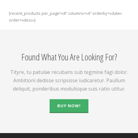
[recent_products per_page=»8″ columns=»4″ orderby=»date»
order=»desc»]
Found What You Are Looking For?
Tityre, tu patulae recubans sub tegmine fagi dolor.
Ambitioni dedisse scripsisse iudicaretur. Paullum
deliquit, ponderibus modulisque suis ratio utitur.
BUY NOW!