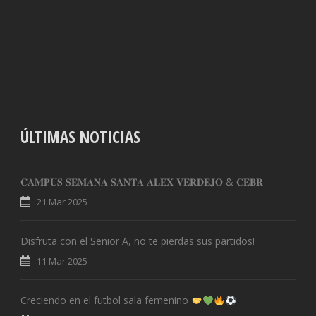
ÚLTIMAS NOTICIAS
𝐂𝐀𝐌𝐏𝐔𝐒 𝐒𝐄𝐌𝐀𝐍𝐀 𝐒𝐀𝐍𝐓𝐀 𝐀𝐋𝐄𝐗 𝐕𝐄𝐑𝐃𝐄𝐉𝐎 & 𝐂𝐄𝐁𝐑
21 Mar 2025
Disfruta con el Senior A, no te pierdas sus partidos!
11 Mar 2025
Creciendo en el futbol sala femenino