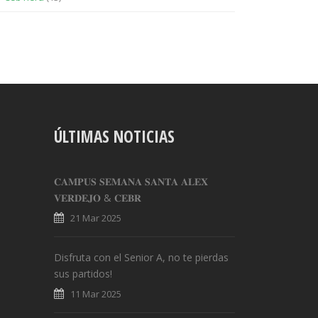
ÚLTIMAS NOTICIAS
𝐂𝐀𝐌𝐏𝐔𝐒 𝐒𝐄𝐌𝐀𝐍𝐀 𝐒𝐀𝐍𝐓𝐀 𝐀𝐋𝐄𝐗
𝐕𝐄𝐑𝐃𝐄𝐉𝐎 & 𝐂𝐄𝐁𝐑
21 Mar 2025
Disfruta con el Senior A, no te pierdas
sus partidos!
11 Mar 2025