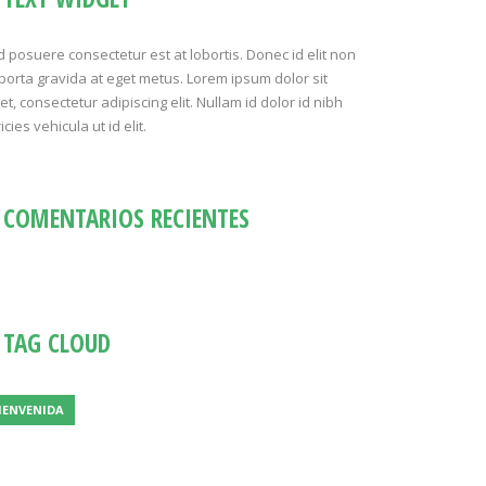
 posuere consectetur est at lobortis. Donec id elit non
porta gravida at eget metus. Lorem ipsum dolor sit
t, consectetur adipiscing elit. Nullam id dolor id nibh
ricies vehicula ut id elit.
COMENTARIOS RECIENTES
TAG CLOUD
IENVENIDA