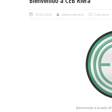
Bienvenido a CEB Riera
15 Dic 2020
admincebriera
Ceb riera
Bienvenido a la web ofi