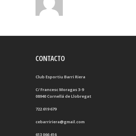
CONTACTO
Club Esportiu Barri Riera
C/ Francesc Moragas 3-9
08940 Cornellá de Llobregat
722 619 679
cebarririera@gmail.com
613 066 416