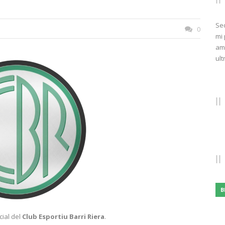
Sed
0
mi 
ame
ult
B
cial del
Club Esportiu Barri Riera
.