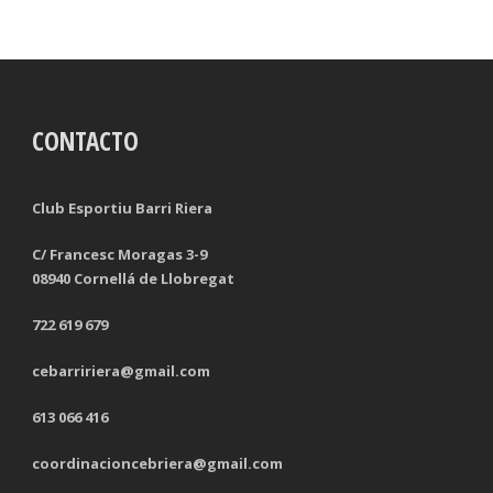
CONTACTO
Club Esportiu Barri Riera
C/ Francesc Moragas 3-9
08940 Cornellá de Llobregat
722 619 679
cebarririera@gmail.com
613 066 416
coordinacioncebriera@gmail.com