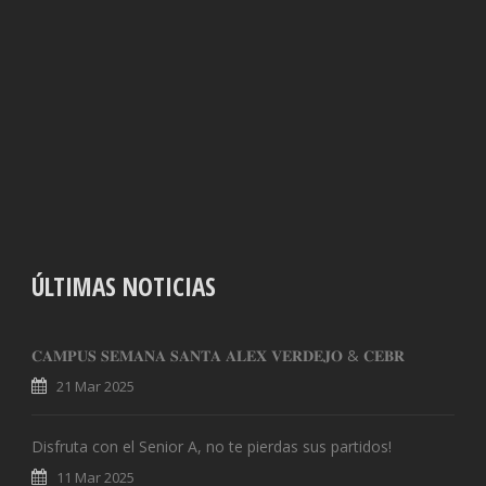
ÚLTIMAS NOTICIAS
𝐂𝐀𝐌𝐏𝐔𝐒 𝐒𝐄𝐌𝐀𝐍𝐀 𝐒𝐀𝐍𝐓𝐀 𝐀𝐋𝐄𝐗 𝐕𝐄𝐑𝐃𝐄𝐉𝐎 & 𝐂𝐄𝐁𝐑
21 Mar 2025
Disfruta con el Senior A, no te pierdas sus partidos!
11 Mar 2025